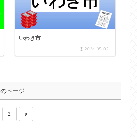
いわき市
2024.05.02
次のページ
次
2
へ