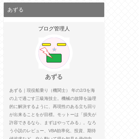
あずる
ブログ管理人
あずる
あずる｜現役船乗り（機関士） 年の2/3を海
の上で過ごす三級海技士。機械の故障を論理
的に解決するように、再現性のある立ち回り
が出来ることをが目標。モットーは「損失が
許容できるなら、まずはやってみる」。なろ
う小説のレビュー、VBA効率化、投資、期待
値追求など、自ら動いて得た知見を発信中。