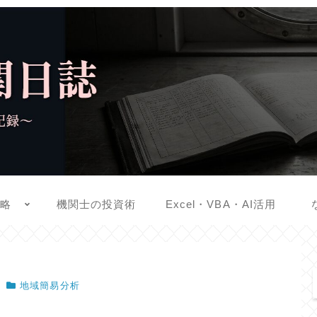
戦略
機関士の投資術
Excel・VBA・AI活用
地域簡易分析