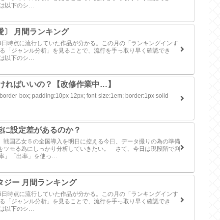
事は以下のシ…
愛〕 月間ランキング
月06日時点に流行していた作品が分かる。この月の「ランキングインす
による「ジャンル分析」を見ることで、流行を手っ取り早く確認でき
事は以下のシ…
ければいいの？【改修作業中…】
:border-box; padding:10px 12px; font-size:1em; border:1px solid
能に設定差があるのか？
 戦国乙女５の全国導入を明日に控える今日、データ撮りの為の準備
をツモる為にしっかり分析していきたい。 さて、今日は現段階で判
確率」「出率」を使っ…
ンタジー 月間ランキング
月06日時点に流行していた作品が分かる。この月の「ランキングインす
による「ジャンル分析」を見ることで、流行を手っ取り早く確認でき
事は以下のシ…