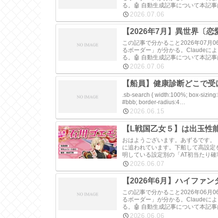
る。🤖 自動生成記事について本記
2026.07.06
【2026年7月】異世界〔恋
この記事で分かること2026年07
るボーダー」が分かる。Claude
る。🤖 自動生成記事について本記
2026.07.06
【船員】健康診断どこで受
.sb-search { width:100%; box-sizing
#bbb; border-radius:4…
2026.06.15
【L戦国乙女５】は出玉性
おはようございます。あずるです。
に追われています。下船して高設定
明している設定別の「AT初当たり
2026.06.07
【2026年6月】ハイファ
この記事で分かること2026年06
るボーダー」が分かる。Claude
る。🤖 自動生成記事について本記
2026.06.06