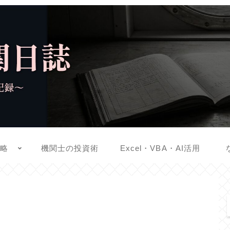
戦略
機関士の投資術
Excel・VBA・AI活用