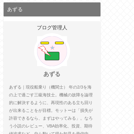
あずる
ブログ管理人
あずる
あずる｜現役船乗り（機関士） 年の2/3を海
の上で過ごす三級海技士。機械の故障を論理
的に解決するように、再現性のある立ち回り
が出来ることをが目標。モットーは「損失が
許容できるなら、まずはやってみる」。なろ
う小説のレビュー、VBA効率化、投資、期待
値追求など、自ら動いて得た知見を発信中。