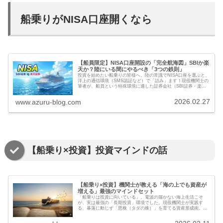
船乗りがNISA口座開くなら
【船員限定】NISA口座開設の「完全航海図」SBIか楽
天か？陸にいる間にやるべき「3つの鉄則」
投資を始めたい船乗りの皆様へ。陸の常識でNISA口座を選ぶと、
洋上の通信環境（SMS認証など）で「詰み」ます！現役機関士の
筆者が、船員という特殊環境に適した証券会社（SBI証券・楽天
証券）の選び方と、出港前に絶対に済ませるべき「3つの鉄則設
定」を完全解説します。
2026.02.27
www.azuru-blog.com
【船乗り×投資】投資マインドの話
【船乗り×投資】機関士が教える「海の上でも資産が
増える」最強のマインドセット
「船乗りは投資に向いている」。電波の届かない海上生活こそ
が、実は最強の「長期投資」環境でした。現役機関士が実践す
る、暴落に動じず「恩株（タダの株）」を育てる資産形成術。機
関日誌のように資産を記録し、経済的自由という航路を進むため
の思考法を解説します。