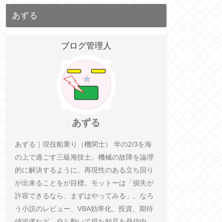
あずる
ブログ管理人
あずる
あずる｜現役船乗り（機関士） 年の2/3を海
の上で過ごす三級海技士。機械の故障を論理
的に解決するように、再現性のある立ち回り
が出来ることをが目標。モットーは「損失が
許容できるなら、まずはやってみる」。なろ
う小説のレビュー、VBA効率化、投資、期待
値追求など、自ら動いて得た知見を発信中。