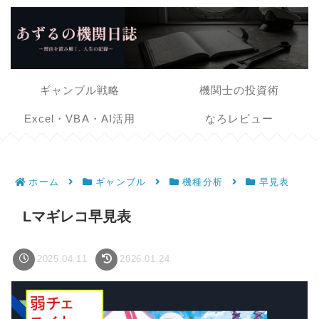
ギャンブル戦略
機関士の投資術
Excel・VBA・AI活用
なろレビュー
ホーム
ギャンブル
機種分析
早見表
Lマギレコ早見表
2025.04.11
2026.01.24