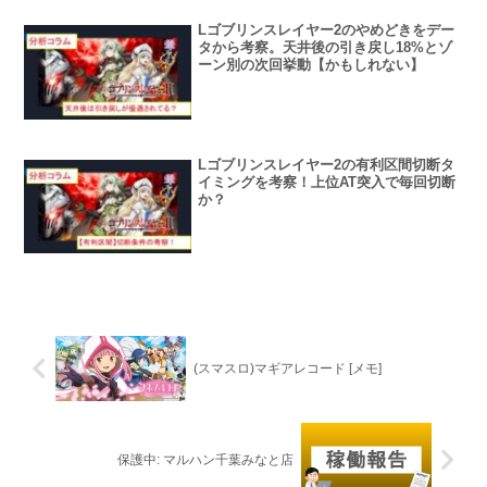
Lゴブリンスレイヤー2のやめどきをデー
タから考察。天井後の引き戻し18%とゾ
ーン別の次回挙動【かもしれない】
Lゴブリンスレイヤー2の有利区間切断タ
イミングを考察！上位AT突入で毎回切断
か？
(スマスロ)マギアレコード [メモ]
保護中: マルハン千葉みなと店