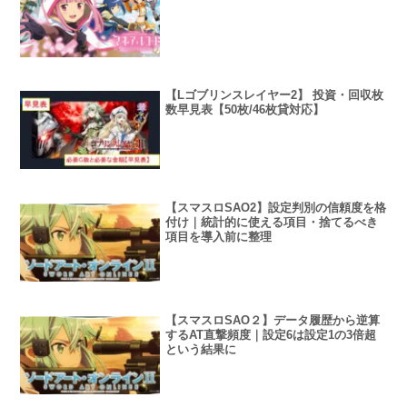
【Lゴブリンスレイヤー2】 投資・回収枚
数早見表【50枚/46枚貸対応】
【スマスロSAO2】設定判別の信頼度を格
付け｜統計的に使える項目・捨てるべき
項目を導入前に整理
【スマスロSAO２】データ履歴から逆算
するAT直撃頻度｜設定6は設定1の3倍超
という結果に