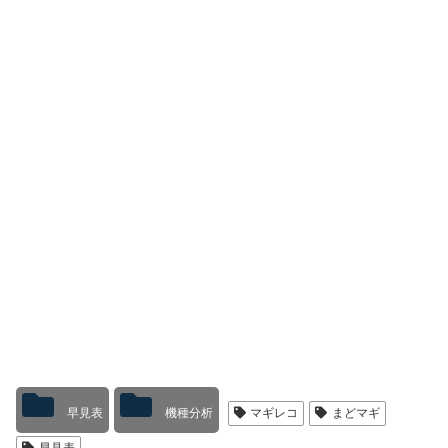
早見表
機種分析
マギレコ
まどマギ
早見表