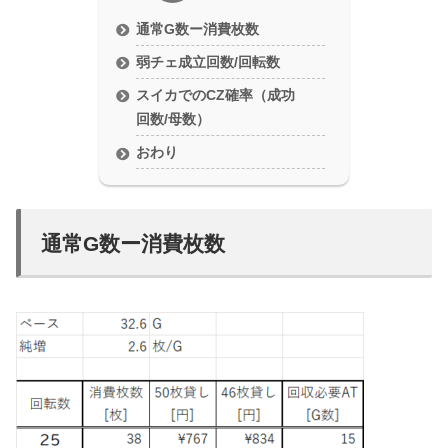
通常G数ー消費枚数
弱チェ成立回数/回転数
スイカでのCZ確率（成功
回数/母数）
おわり
通常G数ー消費枚数