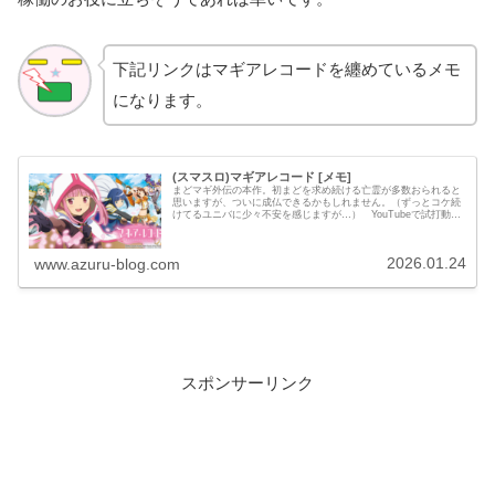
下記リンクはマギアレコードを纏めているメモ
になります。
(スマスロ)マギアレコード [メモ]
まどマギ外伝の本作。初まどを求め続ける亡霊が多数おられると
思いますが、ついに成仏できるかもしれません。（ずっとコケ続
けてるユニバに少々不安を感じますが…） YouTubeで試打動画
見ましたが、結構出来が良さそうに感じました。賛否分かれる要
素...
2026.01.24
www.azuru-blog.com
スポンサーリンク