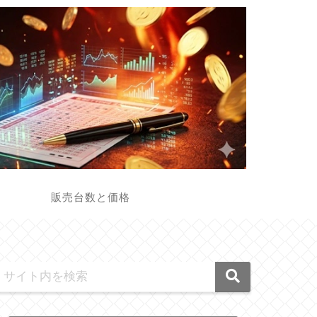
販売台数と価格