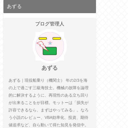
あずる
ブログ管理人
あずる
あずる｜現役船乗り（機関士） 年の2/3を海
の上で過ごす三級海技士。機械の故障を論理
的に解決するように、再現性のある立ち回り
が出来ることをが目標。モットーは「損失が
許容できるなら、まずはやってみる」。なろ
う小説のレビュー、VBA効率化、投資、期待
値追求など、自ら動いて得た知見を発信中。