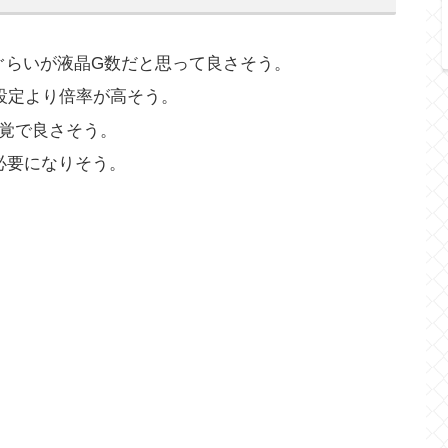
倍ぐらいが液晶G数だと思って良さそう。
設定より倍率が高そう。
覚で良さそう。
必要になりそう。