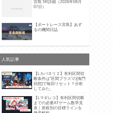
宮島 5R詳細（2026年08月
07日）
【ボートレース宮島】あず
るの機関日誌
人気記事
【Lカバネリ２】有利区間切
断条件は”区間プラス”の[海門
回想]で毎回リセット？分析
してみた。
【Lマギレコ】有利区間切断
までの必要ATゲーム数早見
表｜差枚別の目標ラインを
徹底解析