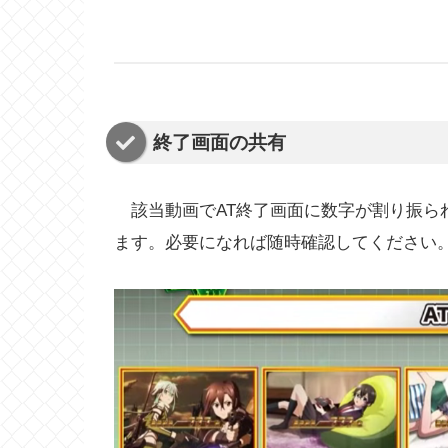
終了画面の共有
該当動画でAT終了画面に数字が割り振ら
ます。必要になれば随時確認してください