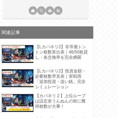
関連記事
【Lカバネリ2】非等価トン
トン枚数算出表｜46/50枚貸
し・各交換率を完全網羅
【Lカバネリ2】投資金額・
必要枚数早見表｜実戦用
「追加投資・追い銭」完全
シミュレーション
【カバネリ２】上位ループ
は設定差うんぬんの前に獲
得枚数が大事！