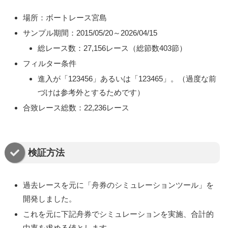
場所：ボートレース宮島
サンプル期間：2015/05/20～2026/04/15
総レース数：27,156レース（総節数403節）
フィルター条件
進入が「123456」あるいは「123465」。（過度な前
づけは参考外とするためです）
合致レース総数：22,236レース
検証方法
過去レースを元に「舟券のシミュレーションツール」を
開発しました。
これを元に下記舟券でシミュレーションを実施、合計的
中率を求める値とします。