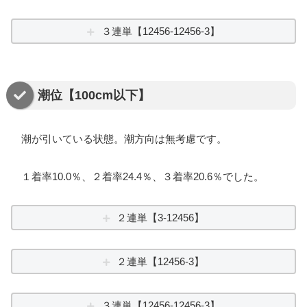
３連単【12456-12456-3】
潮位【100cm以下】
潮が引いている状態。潮方向は無考慮です。
１着率10.0％、２着率24.4％、３着率20.6％でした。
２連単【3-12456】
２連単【12456-3】
３連単【12456-12456-3】