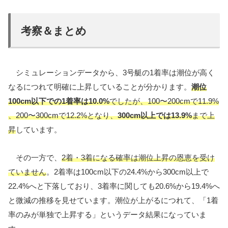
考察＆まとめ
シミュレーションデータから、3号艇の1着率は潮位が高く
なるにつれて明確に上昇していることが分かります。
潮位
100cm以下での1着率は10.0%
でしたが、100〜200cmで11.9%
、200〜300cmで12.2%となり、
300cm以上では13.9%
まで上
昇
しています。
その一方で、
2着・3着になる確率は潮位上昇の恩恵を受け
ていません
。2着率は100cm以下の24.4%から300cm以上で
22.4%へと下落しており、3着率に関しても20.6%から19.4%へ
と微減の推移を見せています。潮位が上がるにつれて、「1着
率のみが単独で上昇する」というデータ結果になっていま