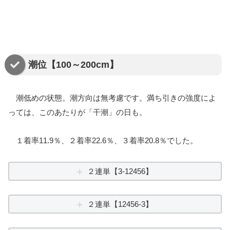
潮位【100～200cm】
潮低めの状態。潮方向は無考慮です。満ち引きの強度によ
っては、このあたりが「干潮」の日も。
１着率11.9％、２着率22.6％、３着率20.8％でした。
２連単【3-12456】
２連単【12456-3】