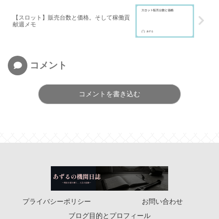
【スロット】販売台数と価格。そして稼働貢
献週メモ
コメント
コメントを書き込む
プライバシーポリシー
お問い合わせ
ブログ目的とプロフィール