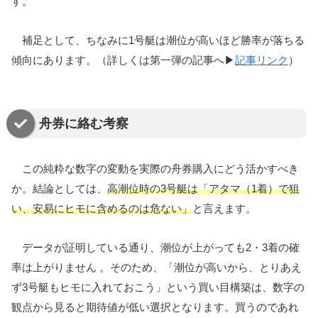
す。
補足として、ちなみに1号艇は潮位が高いほど勝率が落ちる
傾向にあります。（詳しくは第一弾の記事へ▶
記事リンク
）
舟券に絡む考察
この純粋な数字の変動を実際の舟券購入にどう活かすべき
か。結論としては、
高潮位時の3号艇は「アタマ（1着）で狙
い、安易にヒモに含めるのは危ない」
と言えます。
データが証明している通り、潮位が上がっても2・3着の確
率は上がりません 。そのため、「潮位が高いから、とりあえ
ず3号艇もヒモに入れておこう」という買い目構築は、数字の
観点から見ると期待値が低い選択となります。買うのであれ