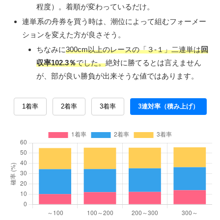
程度）。着順が変わっているだけ。
連単系の舟券を買う時は、潮位によって組むフォーメー
ションを変えた方が良さそう。
ちなみに
300cm以上のレースの「３-１」二連単は
回
収率102.3％
でした。
絶対に勝てるとは言えません
が、部が良い勝負が出来そうな値ではあります。
1着率
2着率
3着率
3連対率（積み上げ）