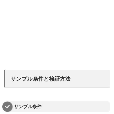
サンプル条件と検証方法
サンプル条件