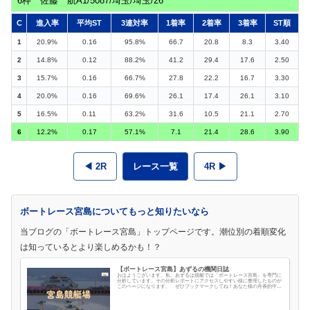
6枠 佐藤 航A1/5087/埼玉/埼玉/26
C
進入率
平均ST
3連対率
1着率
2着率
3着率
ST順
1
20.9%
0.16
95.8%
66.7
20.8
8.3
3.40
2
14.8%
0.12
88.2%
41.2
29.4
17.6
2.50
3
15.7%
0.16
66.7%
27.8
22.2
16.7
3.30
4
20.0%
0.16
69.6%
26.1
17.4
26.1
3.10
5
16.5%
0.11
63.2%
31.6
10.5
21.1
2.70
6
12.2%
0.17
57.1%
7.1
21.4
28.6
3.90
◀ 2R
レース一覧
4R ▶
ボートレース宮島についてもっと知りたいなら
当ブログの「ボートレース宮島」トップページです。潮位別の着順変化
は知っているとより楽しめるかも！？
【ボートレース宮島】あずるの機関日誌
おはようございます。私、あずるは競艇では「ボートレース宮島」を専門に
分析しています。その分析レポートにアクセスしやすい様に整理したものが
このページになります。 ぜひブックマークしてね！あなた様の舟券的中の
お力になれれば、それほど嬉しい事はあ...