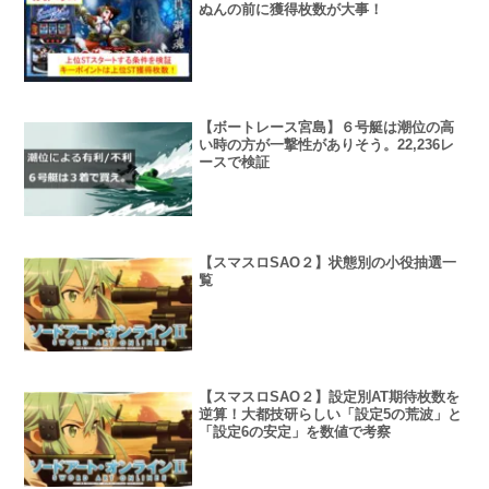
ぬんの前に獲得枚数が大事！
【ボートレース宮島】６号艇は潮位の高
い時の方が一撃性がありそう。22,236レ
ースで検証
【スマスロSAO２】状態別の小役抽選一
覧
【スマスロSAO２】設定別AT期待枚数を
逆算！大都技研らしい「設定5の荒波」と
「設定6の安定」を数値で考察