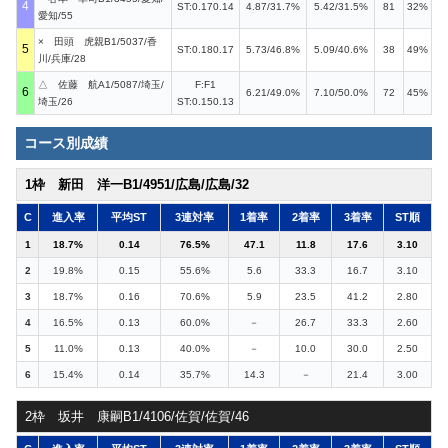
4
ST:0.170.14
4.87/31.7%
5.42/31.5%
81
32%
愛知/55
× 田頭 虎親B1/5037/香
5
ST:0.180.17
5.73/46.8%
5.09/40.6%
38
49%
川/兵庫/28
△ 佐藤 航A1/5087/埼玉/
F:F1
6
6.21/49.0%
7.10/50.0%
72
45%
埼玉/26
ST:0.150.13
コース別成績
1枠 新田 洋一B1/4951/広島/広島/32
C
進入率
平均ST
3連対率
1着率
2着率
3着率
ST順
1
18.7%
0.14
76.5%
47.1
11.8
17.6
3.10
2
19.8%
0.15
55.6%
5.6
33.3
16.7
3.10
3
18.7%
0.16
70.6%
5.9
23.5
41.2
2.80
4
16.5%
0.13
60.0%
－
26.7
33.3
2.60
5
11.0%
0.13
40.0%
－
10.0
30.0
2.50
6
15.4%
0.14
35.7%
14.3
－
21.4
3.00
2枠 坂井 康嗣B1/4106/佐賀/佐賀/46