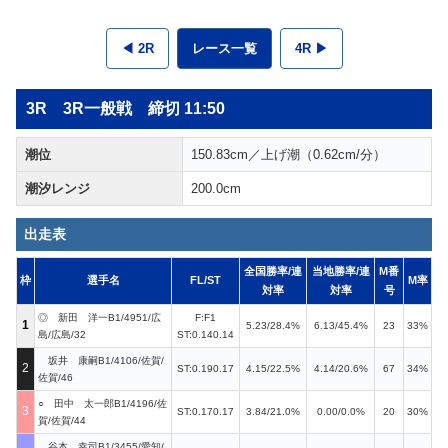
◀ 2R
レース一覧
4R ▶
3R 3R一般戦 締切 11:50
潮位
150.83cm／上げ潮（0.62cm/分）
潮汐レンジ
200.0cm
出走表
全国勝率/連
当地勝率/連
M番
枠
選手名
FL/ST
M率
対率
対率
号
◎ 新田 洋一B1/4951/広
F:F1
1
5.23/28.4%
6.13/45.4%
23
33%
島/広島/32
ST:0.140.14
坂井 康嗣B1/4106/佐賀/
2
ST:0.190.17
4.15/22.5%
4.14/20.6%
67
34%
佐賀/46
○ 田中 太一郎B1/4196/佐
3
ST:0.170.17
3.84/21.0%
0.00/0.0%
20
30%
賀/佐賀/44
谷本 幸司B1/3455/愛知/