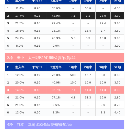
C
進入率
平均ST
3連対率
1着率
2着率
3着率
ST順
1
11.4%
0.20
55.6%
－
55.6
－
4.30
2
17.7%
0.21
42.9%
7.1
7.1
28.6
3.90
3
21.5%
0.16
29.4%
－
－
29.4
3.60
4
16.5%
0.18
23.1%
－
15.4
7.7
3.80
5
24.1%
0.19
26.3%
5.3
5.3
15.8
3.80
6
8.9%
0.16
0.0%
－
－
－
3.00
3枠 田中 太一郎B1/4196/佐賀/佐賀/44
C
進入率
平均ST
3連対率
1着率
2着率
3着率
ST順
1
12.0%
0.19
75.0%
50.0
16.7
8.3
3.30
2
20.0%
0.19
40.0%
10.0
15.0
15.0
3.70
3
14.0%
0.18
35.7%
7.1
14.3
14.3
3.30
4
21.0%
0.15
57.1%
4.8
33.3
19.0
2.80
5
21.0%
0.16
9.5%
－
－
9.5
3.70
6
12.0%
0.20
8.3%
－
－
8.3
4.40
4枠 谷本 幸司B1/3455/愛知/愛知/55