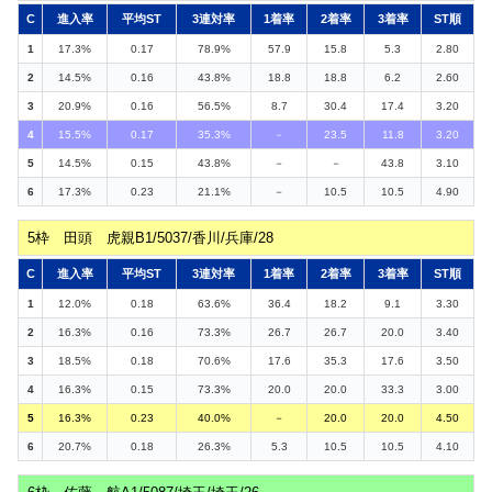
C
進入率
平均ST
3連対率
1着率
2着率
3着率
ST順
1
17.3%
0.17
78.9%
57.9
15.8
5.3
2.80
2
14.5%
0.16
43.8%
18.8
18.8
6.2
2.60
3
20.9%
0.16
56.5%
8.7
30.4
17.4
3.20
4
15.5%
0.17
35.3%
－
23.5
11.8
3.20
5
14.5%
0.15
43.8%
－
－
43.8
3.10
6
17.3%
0.23
21.1%
－
10.5
10.5
4.90
5枠 田頭 虎親B1/5037/香川/兵庫/28
C
進入率
平均ST
3連対率
1着率
2着率
3着率
ST順
1
12.0%
0.18
63.6%
36.4
18.2
9.1
3.30
2
16.3%
0.16
73.3%
26.7
26.7
20.0
3.40
3
18.5%
0.18
70.6%
17.6
35.3
17.6
3.50
4
16.3%
0.15
73.3%
20.0
20.0
33.3
3.00
5
16.3%
0.23
40.0%
－
20.0
20.0
4.50
6
20.7%
0.18
26.3%
5.3
10.5
10.5
4.10