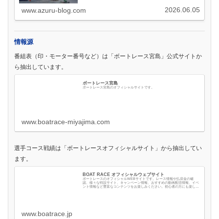
2026.06.05
www.azuru-blog.com
情報源
番組表（印・モーター番号など）は「ボートレース宮島」公式サイトか
ら抽出しています。
ボートレース宮島
ボートレース宮島のオフィシャルサイトです。
www.boatrace-miyajima.com
選手コース戦績は「ボートレースオフィシャルサイト」から抽出してい
ます。
BOAT RACE オフィシャルウェブサイト
ボートレースのオフィシャルWEBサイトです。レース情報や払戻金の確
認、様々な特設サイト、キャンペーン情報、おすすめの動画配信情報、イベ
ント情報など豊富なコンテンツをお楽しみください。初心者の方にも楽しめ
るコンテンツもご用意しております。
www.boatrace.jp