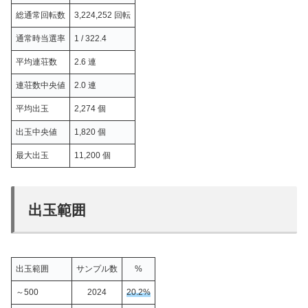
総通常回転数
3,224,252 回転
通常時当選率
1 / 322.4
平均連荘数
2.6 連
連荘数中央値
2.0 連
平均出玉
2,274 個
出玉中央値
1,820 個
最大出玉
11,200 個
出玉範囲
出玉範囲
サンプル数
%
～500
2024
20.2%