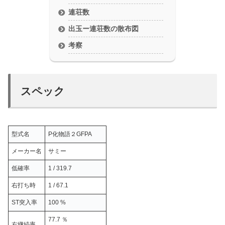
連荘数
出玉ー連荘数の散布図
考察
スペック
型式名
P化物語２GFPA
メーカー名
サミー
低確率
1 / 319.7
右打ち時
1 / 67.1
ST突入率
100 %
77.7 ％
右継続率