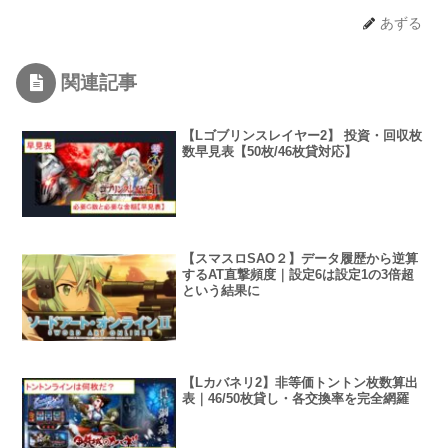
あずる
関連記事
【Lゴブリンスレイヤー2】 投資・回収枚
数早見表【50枚/46枚貸対応】
【スマスロSAO２】データ履歴から逆算
するAT直撃頻度｜設定6は設定1の3倍超
という結果に
【Lカバネリ2】非等価トントン枚数算出
表｜46/50枚貸し・各交換率を完全網羅