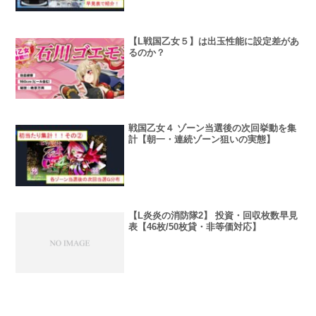
【L戦国乙女５】は出玉性能に設定差があ
るのか？
戦国乙女４ ゾーン当選後の次回挙動を集
計【朝一・連続ゾーン狙いの実態】
【L炎炎の消防隊2】 投資・回収枚数早見
表【46枚/50枚貸・非等価対応】