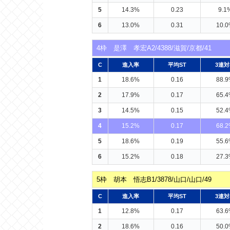
5
14.3%
0.23
9.1
6
13.0%
0.31
10.
4枠 是澤 孝宏A2/4388/滋賀/京都/41
C
進入率
平均ST
3連
1
18.6%
0.16
88.
2
17.9%
0.17
65.
3
14.5%
0.15
52.
4
15.2%
0.17
68.
5
18.6%
0.19
55.
6
15.2%
0.18
27.
5枠 胡本 悟志B1/3878/山口/山口/49
C
進入率
平均ST
3連
1
12.8%
0.17
63.
2
18.6%
0.16
50.