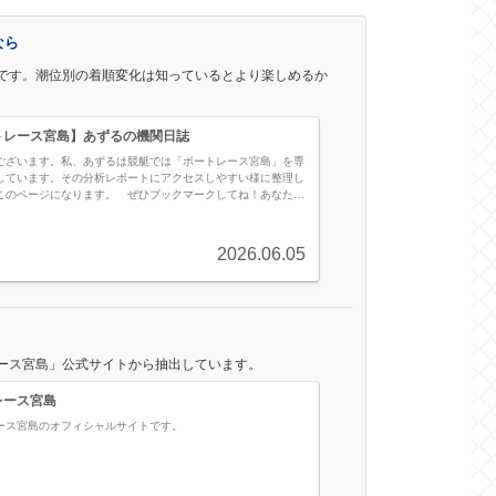
なら
です。潮位別の着順変化は知っているとより楽しめるか
トレース宮島】あずるの機関日誌
ございます。私、あずるは競艇では「ボートレース宮島」を専
しています。その分析レポートにアクセスしやすい様に整理し
このページになります。 ぜひブックマークしてね！あなた様
中のお力になれれば、それほど嬉しい事はあ...
2026.06.05
ース宮島」公式サイトから抽出しています。
レース宮島
ース宮島のオフィシャルサイトです。