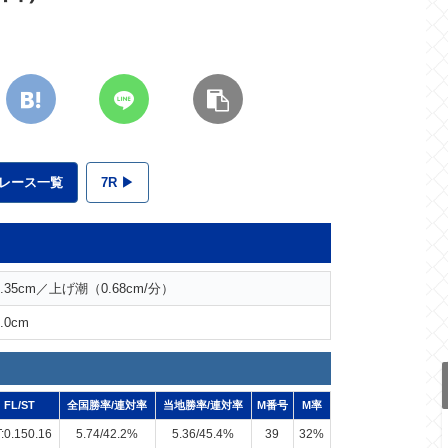
レース一覧
7R ▶
3.35cm／上げ潮（0.68cm/分）
.0cm
FL/ST
全国勝率/連対率
当地勝率/連対率
M番号
M率
:0.150.16
5.74/42.2%
5.36/45.4%
39
32%