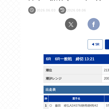
2026.06.03
2026.08.06
◀ 5R
6R 6R一般戦 締切 13:21
潮位
21
潮汐レンジ
200
出走表
枠
選手名
1
◎ 藤田 靖弘A2/4376/静岡/静岡/42
ST