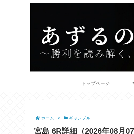
トップページ
ホーム
ギャンブル
宮島 6R詳細（2026年08月0