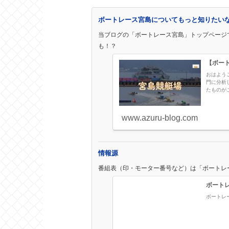
ボートレース宮島についてもっと知りたい
当ブログの「ボートレース宮島」トップページ
も！？
【ボー
おはよう
門に分析
たものが
の舟券的
www.azuru-blog.com
情報源
番組表（印・モーター番号など）は「ボートレ
ボート
ボートレ