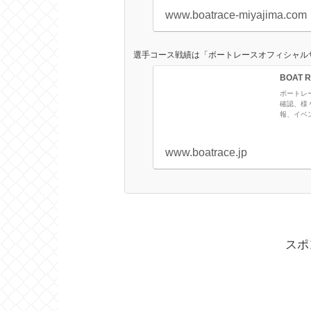
www.boatrace-miyajima.com
選手コース戦績は「ボートレースオフィシャル
BOAT
ボートレ
確認、様
報、イベ
方にも楽
www.boatrace.jp
スポ