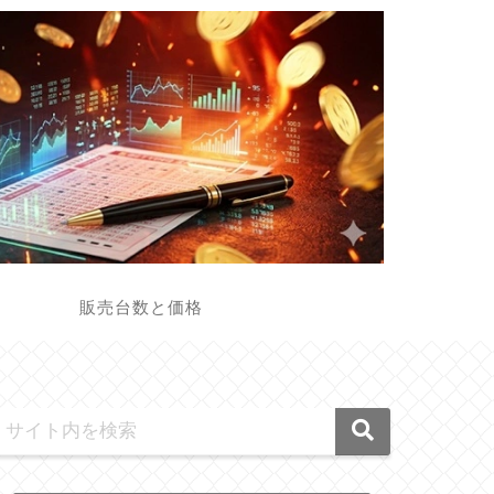
販売台数と価格