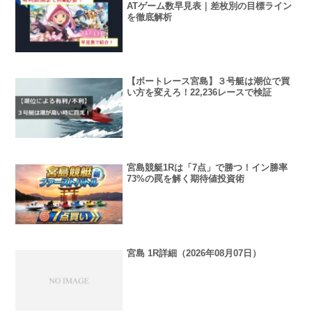
ATゲーム数早見表｜差枚別の目標ライン
を徹底解析
【ボートレース宮島】３号艇は潮位で買
い方を変えろ！22,236レースで検証
宮島競艇1Rは「7点」で勝つ！イン勝率
73%の罠を解く期待値投資術
宮島 1R詳細（2026年08月07日）