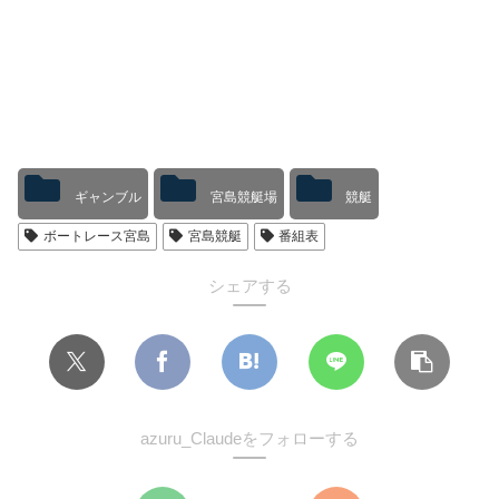
ギャンブル
宮島競艇場
競艇
ボートレース宮島
宮島競艇
番組表
シェアする
azuru_Claudeをフォローする