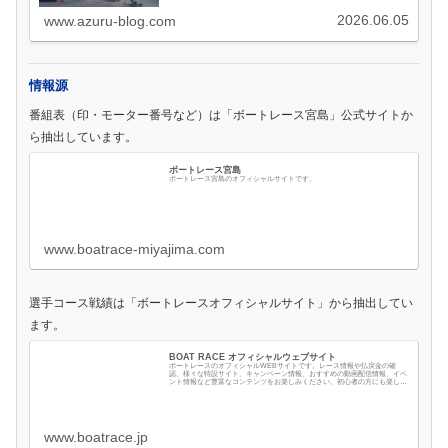
2026.06.05
www.azuru-blog.com
情報源
番組表（印・モーター番号など）は「ボートレース宮島」公式サイトか
ら抽出しています。
ボートレース宮島
ボートレース宮島のオフィシャルサイトです。
www.boatrace-miyajima.com
選手コース戦績は「ボートレースオフィシャルサイト」から抽出してい
ます。
BOAT RACE オフィシャルウェブサイト
ボートレースのオフィシャルWEBサイトです。レース情報や払戻金の確
認、様々な特設サイト、キャンペーン情報、おすすめの動画配信情報、イベ
ント情報など豊富なコンテンツをお楽しみください。初心者の方にも楽しめ
るコンテンツもご用意しております。
www.boatrace.jp