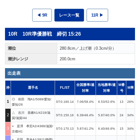
◀ 9R
レース一覧
11R ▶
10R 10R準優勝戦 締切 15:26
潮位
280.8cm／上げ潮（0.3cm/分）
潮汐レンジ
200.0cm
出走表
全国勝率/連
当地勝率/連
M番
枠
選手名
FL/ST
M率
対率
対率
号
◎ 前田 翔A1/5089/愛知/
1
ST:0.160.14
7.06/58.4%
6.53/52.6%
13
26%
愛知/26
△ 吉川 喜継A1/4218/滋
2
ST:0.150.16
6.39/49.4%
5.87/40.0%
24
34%
賀/滋賀/44
○ 是澤 孝宏A2/4388/滋賀/
3
ST:0.170.13
5.87/41.2%
6.40/46.6%
15
34%
京都/41
× 石田 章央A1/3811/静岡/