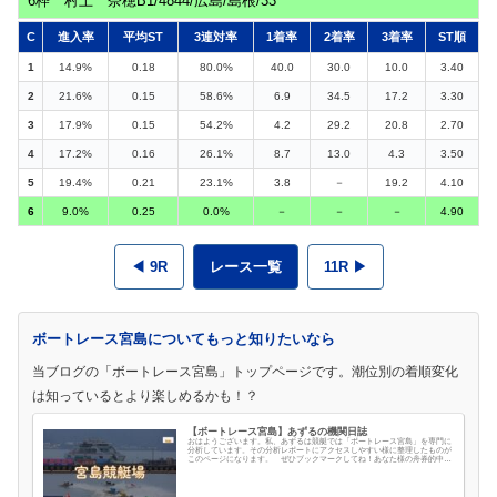
6枠 村上 奈穂B1/4844/広島/島根/33
C
進入率
平均ST
3連対率
1着率
2着率
3着率
ST順
1
14.9%
0.18
80.0%
40.0
30.0
10.0
3.40
2
21.6%
0.15
58.6%
6.9
34.5
17.2
3.30
3
17.9%
0.15
54.2%
4.2
29.2
20.8
2.70
4
17.2%
0.16
26.1%
8.7
13.0
4.3
3.50
5
19.4%
0.21
23.1%
3.8
－
19.2
4.10
6
9.0%
0.25
0.0%
－
－
－
4.90
◀ 9R
レース一覧
11R ▶
ボートレース宮島についてもっと知りたいなら
当ブログの「ボートレース宮島」トップページです。潮位別の着順変化
は知っているとより楽しめるかも！？
【ボートレース宮島】あずるの機関日誌
おはようございます。私、あずるは競艇では「ボートレース宮島」を専門に
分析しています。その分析レポートにアクセスしやすい様に整理したものが
このページになります。 ぜひブックマークしてね！あなた様の舟券的中の
お力になれれば、それほど嬉しい事はあ...