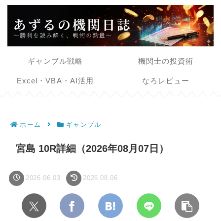
ギャンブル戦略
機関士の投資術
Excel・VBA・AI活用
なろレビュー
ホーム
ギャンブル
宮島 10R詳細（2026年08月07日）
2026.06.03
2026.08.06