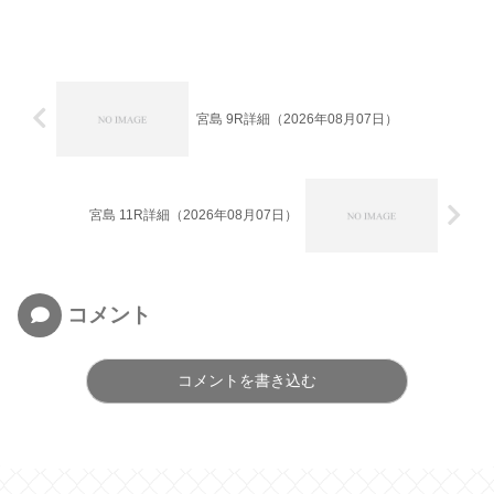
宮島 9R詳細（2026年08月07日）
宮島 11R詳細（2026年08月07日）
コメント
コメントを書き込む