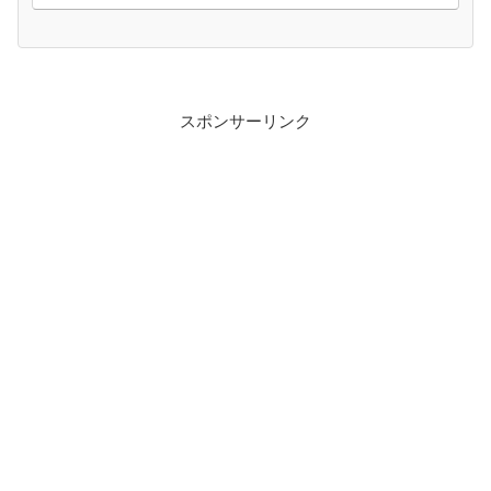
スポンサーリンク